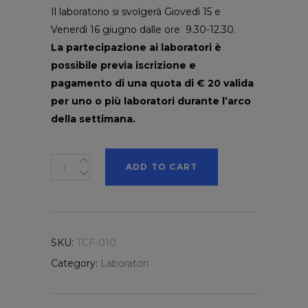
Il laboratorio si svolgerà Giovedì 15 e
Venerdì 16 giugno dalle ore 9.30-12.30.
La partecipazione ai laboratori è
possibile previa iscrizione e
pagamento di una quota di € 20 valida
per uno o più laboratori durante l’arco
della settimana.
Aratorio,
ADD TO CART
ai
bambini
si
spiega
SKU:
TCF-010
l'orto
Category:
Laboratori
quantity