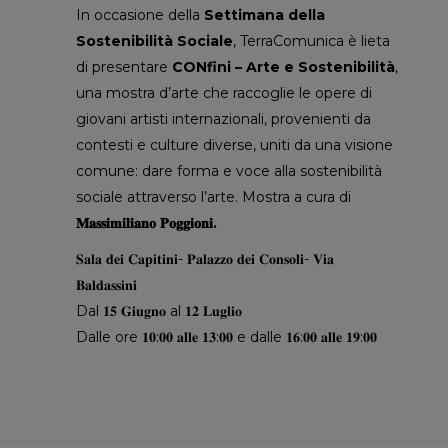
In occasione della
Settimana della
Sostenibilità Sociale
, TerraComunica è lieta
di presentare
CONfini – Arte e Sostenibilità
,
una mostra d’arte che raccoglie le opere di
giovani artisti internazionali, provenienti da
contesti e culture diverse, uniti da una visione
comune: dare forma e voce alla sostenibilità
sociale attraverso l’arte. Mostra a cura di
𝐌𝐚𝐬𝐬𝐢𝐦𝐢𝐥𝐢𝐚𝐧𝐨 𝐏𝐨𝐠𝐠𝐢𝐨𝐧𝐢.
𝐒𝐚𝐥𝐚 𝐝𝐞𝐢 𝐂𝐚𝐩𝐢𝐭𝐢𝐧𝐢- 𝐏𝐚𝐥𝐚𝐳𝐳𝐨 𝐝𝐞𝐢 𝐂𝐨𝐧𝐬𝐨𝐥𝐢- 𝐕𝐢𝐚
𝐁𝐚𝐥𝐝𝐚𝐬𝐬𝐢𝐧𝐢
Dal 𝟏𝟓 𝐆𝐢𝐮𝐠𝐧𝐨 al 𝟏𝟐 𝐋𝐮𝐠𝐥𝐢𝐨
Dalle ore 𝟏𝟎:𝟎𝟎 𝐚𝐥𝐥𝐞 𝟏𝟑:𝟎𝟎 e dalle 𝟏𝟔:𝟎𝟎 𝐚𝐥𝐥𝐞 𝟏𝟗:𝟎𝟎