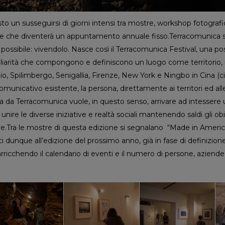
to un susseguirsi di giorni intensi tra mostre, workshop fotografi
ne, e che diventerà un appuntamento annuale fisso.Terracomunica 
ossibile: vivendolo. Nasce così il Terracomunica Festival, una possib
uliarità che compongono e definiscono un luogo come territorio, 
bio, Spilimbergo, Senigallia, Firenze, New York e Ningbo in Cina (
comunicativo esistente, la persona, direttamente ai territori ed alle
sa da Terracomunica vuole, in questo senso, arrivare ad intessere 
nire le diverse iniziative e realtà sociali mantenendo saldi gli obie
tive.Tra le mostre di questa edizione si segnalano “Made in Ame
rci dunque all’edizione del prossimo anno, già in fase di definizione
, arricchendo il calendario di eventi e il numero di persone, aziende, 