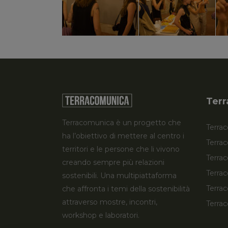
Terr
Terracomunica è un progetto che
Terrac
ha l’obiettivo di mettere al centro i
Terra
territori e le persone che li vivono
Terrac
creando sempre più relazioni
Terrac
sostenibili. Una multipiattaforma
Terra
che affronta i temi della sostenibilità
attraverso mostre, incontri,
Terrac
workshop e laboratori.