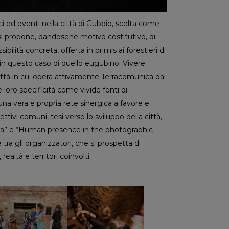
ci ed eventi nella città di Gubbio, scelta come
si propone, dandosene motivo costitutivo, di
ilità concreta, offerta in primis ai forestieri di
in questo caso di quello eugubino. Vivere
città in cui opera attivamente Terracomunica dal
 loro specificità come vivide fonti di
una vera e propria rete sinergica a favore e
ttivi comuni, tesi verso lo sviluppo della città,
rica” e “Human presence in the photographic
 tra gli organizzatori, che si prospetta di
realtà e territori coinvolti.