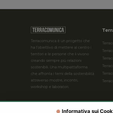
Terr
Terracomunica è un progetto che
Terrac
ha l’obiettivo di mettere al centro i
Terra
territori e le persone che li vivono
Terrac
creando sempre più relazioni
Terrac
sostenibili. Una multipiattaforma
Terra
che affronta i temi della sostenibilità
attraverso mostre, incontri,
Terrac
workshop e laboratori.
Informativa sui Cook