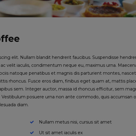
ffee
cing elit. Nullam blandit hendrerit faucibus. Suspendisse hendrer
Sed ac velit iaculis, condimentum neque eu, maximus urna. Maecen
m sociis natoque penatibus et magnis dis parturient montes, nasce
gittis rhoncus. Fusce eros diam, finibus eget quam at, mattis plac
, dapibus sem. Integer auctor, massa id rhoncus efficitur, sem ma
elit. Vestibulum posuere urna non ante commodo, quis accumsan o
alesuada diam.
Nullam metus nisi, cursus sit amet
Ut sit amet iaculis ex