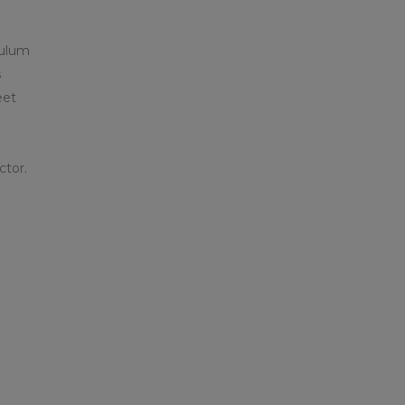
bulum
s
eet
ctor.