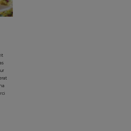
it
as
tur
erat
gna
rci