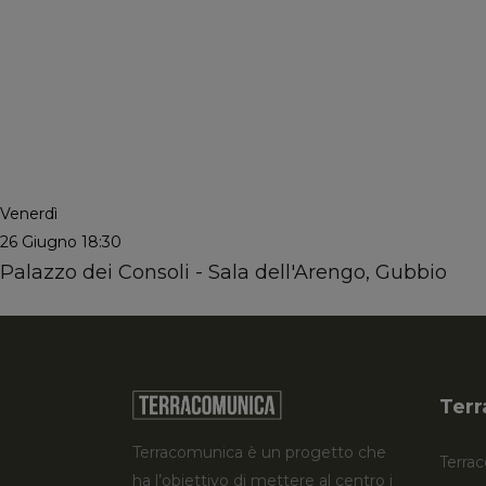
Venerdì
26 Giugno
18:30
Palazzo dei Consoli - Sala dell'Arengo, Gubbio
Terr
Terracomunica è un progetto che
Terrac
ha l’obiettivo di mettere al centro i