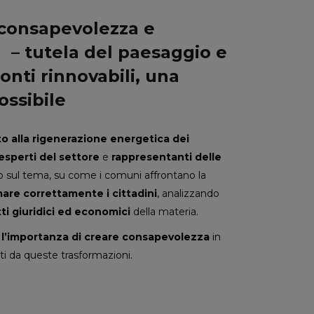
inconsapevolezza e
– tutela del paesaggio e
onti rinnovabili, una
ossibile
to alla rigenerazione energetica dei
esperti del settore
e
rappresentanti delle
to sul tema, su come i comuni affrontano la
are correttamente i cittadini
, analizzando
tti giuridici ed economici
della materia.
à
l’importanza di creare consapevolezza
in
sati da queste trasformazioni.