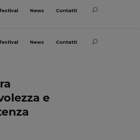
festival
News
Contatti
festival
News
Contatti
tra
olezza e
tenza